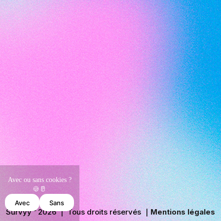
Avec ou sans cookies ?
🍪🥛
Avec
Sans
Survyy™ 2026
｜
Tous droits réservés
｜
Mentions légales